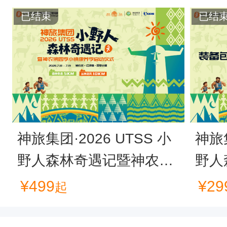
已结束
已结
神旅集团·2026 UTSS 小
神旅集
野人森林奇遇记暨神农架
野人
四季小镇康养季启动仪式
四季
¥
499
¥
29
起
装备